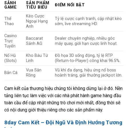
SẢNH
SẢN PHẨM
ĐIỂM NỔI BẬT
GAME
TIÊU BIỂU
Kèo Cược
Thể
Tỷ lệ cược cạnh tranh, cập nhật kèo
Ngoại Hạng
Thao
sớm, live streaming HD.
Anh
Casino
Baccarat
Dealer chuyên nghiệp, nhiều góc
Trực
Sảnh AG
máy quay, giới hạn cược linh hoạt.
Tuyến
Nổ Hũ
Kho Báu Tứ
Đồ họa 3D sống động, tỷ lệ RTP
(Slots)
Linh
(Return-to-Player) công khai 96.5%.
Vua Săn
Vũ khí đa dạng, hiệu ứng nổ boss
Bắn Cá
Rồng
hoành tráng, giải thưởng jackpot lớn.
Cam kết của thương hiệu chúng tôi không dừng lại ở đó. Nền
tảng liên tục làm việc với các nhà phát hành game hàng đầu
toàn cầu để cập nhật những trò chơi mới nhất, đồng thời sẽ
có nội dung giới thiệu riêng cho các sản phẩm này.
8day Cam Kết – Đội Ngũ Và Định Hướng Tương