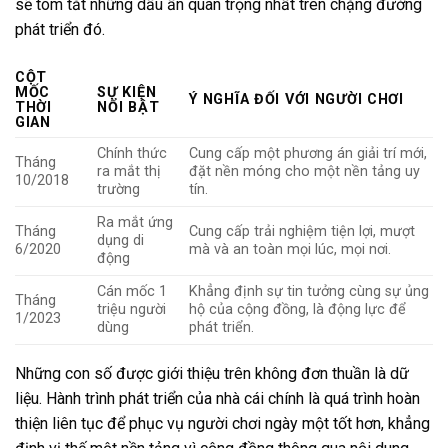
sẽ tóm tắt những dấu ấn quan trọng nhất trên chặng đường
phát triển đó.
CỘT
MỐC
SỰ KIỆN
Ý NGHĨA ĐỐI VỚI NGƯỜI CHƠI
THỜI
NỔI BẬT
GIAN
Chính thức
Cung cấp một phương án giải trí mới,
Tháng
ra mắt thị
đặt nền móng cho một nền tảng uy
10/2018
trường
tín.
Ra mắt ứng
Tháng
Cung cấp trải nghiệm tiện lợi, mượt
dụng di
6/2020
mà và an toàn mọi lúc, mọi nơi.
động
Cán mốc 1
Khẳng định sự tin tưởng cùng sự ủng
Tháng
triệu người
hộ của cộng đồng, là động lực để
1/2023
dùng
phát triển.
Những con số được giới thiệu trên không đơn thuần là dữ
liệu. Hành trình phát triển của nhà cái chính là quá trình hoàn
thiện liên tục để phục vụ người chơi ngày một tốt hơn, khẳng