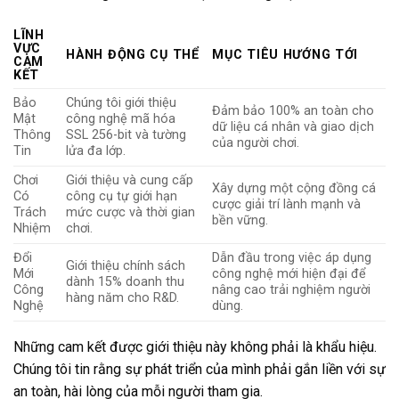
LĨNH
VỰC
HÀNH ĐỘNG CỤ THỂ
MỤC TIÊU HƯỚNG TỚI
CAM
KẾT
Bảo
Chúng tôi giới thiệu
Đảm bảo 100% an toàn cho
Mật
công nghệ mã hóa
dữ liệu cá nhân và giao dịch
Thông
SSL 256-bit và tường
của người chơi.
Tin
lửa đa lớp.
Chơi
Giới thiệu và cung cấp
Xây dựng một cộng đồng cá
Có
công cụ tự giới hạn
cược giải trí lành mạnh và
Trách
mức cược và thời gian
bền vững.
Nhiệm
chơi.
Đổi
Dẫn đầu trong việc áp dụng
Giới thiệu chính sách
Mới
công nghệ mới hiện đại để
dành 15% doanh thu
Công
nâng cao trải nghiệm người
hàng năm cho R&D.
Nghệ
dùng.
Những cam kết được giới thiệu này không phải là khẩu hiệu.
Chúng tôi tin rằng sự phát triển của mình phải gắn liền với sự
an toàn, hài lòng của mỗi người tham gia.