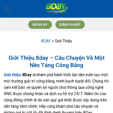
Bỏ
qua
nội
dung
ĐĂNG KÝ
ĐĂNG NHẬP
8DAY
»
Giới Thiệu
Giới Thiệu 8day – Câu Chuyện Về Một
Nền Tảng Công Bằng
Giới thiệu
8Day
là khám phá hành trình tận tâm kiến tạo một
môi trường giải trí công bằng, minh bạch tuyệt đối. Chúng tôi
cam kết bảo vệ quyền lợi người chơi thông qua công nghệ
RNG được chứng nhận và dịch vụ hỗ trợ 24/7. Niềm tin của
cộng đồng chính là tài sản quý giá nhất được xây dựng trên
nền tảng liêm chính. Hãy cùng khám phá câu chuyện và
những giá trị cốt lõi đã định danh thương hiệu 8Day.