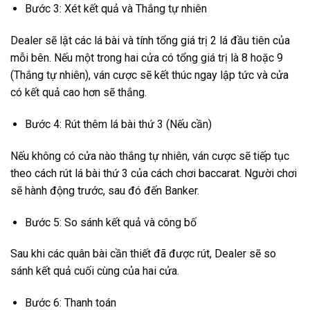
Bước 3: Xét kết quả và Thắng tự nhiên
Dealer sẽ lật các lá bài và tính tổng giá trị 2 lá đầu tiên của
mỗi bên. Nếu một trong hai cửa có tổng giá trị là 8 hoặc 9
(Thắng tự nhiên), ván cược sẽ kết thúc ngay lập tức và cửa
có kết quả cao hơn sẽ thắng.
Bước 4: Rút thêm lá bài thứ 3 (Nếu cần)
Nếu không có cửa nào thắng tự nhiên, ván cược sẽ tiếp tục
theo cách rút lá bài thứ 3 của cách chơi baccarat. Người chơi
sẽ hành động trước, sau đó đến Banker.
Bước 5: So sánh kết quả và công bố
Sau khi các quân bài cần thiết đã được rút, Dealer sẽ so
sánh kết quả cuối cùng của hai cửa.
Bước 6: Thanh toán