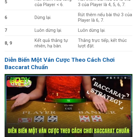
5
của Player < 6.
3 của Player là 4, 5, 6, 7.
Rút thêm nếu bài thứ 3 của
6
Dừng lại.
Player là 6, 7.
7
Luôn dừng lại.
Luôn dừng lại.
Kết quả thắng tự
Thắng trực tiếp, kết thúc
8, 9
nhiên, hạ bàn.
lượt đặt.
Diễn Biến Một Ván Cược Theo Cách Chơi
Baccarat Chuẩn