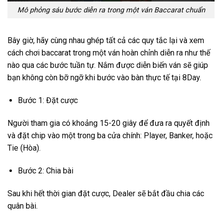
Mô phỏng sáu bước diễn ra trong một ván Baccarat chuẩn
Bây giờ, hãy cùng nhau ghép tất cả các quy tắc lại và xem
cách chơi baccarat trong một ván hoàn chỉnh diễn ra như thế
nào qua các bước tuần tự. Nắm được diễn biến ván sẽ giúp
bạn không còn bỡ ngỡ khi bước vào bàn thực tế tại 8Day.
Bước 1: Đặt cược
Người tham gia có khoảng 15-20 giây để đưa ra quyết định
và đặt chip vào một trong ba cửa chính: Player, Banker, hoặc
Tie (Hòa).
Bước 2: Chia bài
Sau khi hết thời gian đặt cược, Dealer sẽ bắt đầu chia các
quân bài.