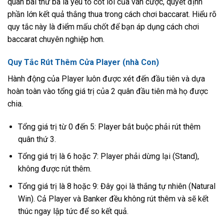
quân bài thứ ba là yếu tố cốt lõi của ván cược, quyết định
phần lớn kết quả thắng thua trong cách chơi baccarat. Hiểu rõ
quy tắc này là điểm mấu chốt để bạn áp dụng cách chơi
baccarat chuyên nghiệp hơn.
Quy Tắc Rút Thêm Cửa Player (nhà Con)
Hành động của Player luôn được xét đến đầu tiên và dựa
hoàn toàn vào tổng giá trị của 2 quân đầu tiên mà họ được
chia.
Tổng giá trị từ 0 đến 5: Player bắt buộc phải rút thêm
quân thứ 3.
Tổng giá trị là 6 hoặc 7: Player phải dừng lại (Stand),
không được rút thêm.
Tổng giá trị là 8 hoặc 9: Đây gọi là thắng tự nhiên (Natural
Win). Cả Player và Banker đều không rút thêm và sẽ kết
thúc ngay lập tức để so kết quả.