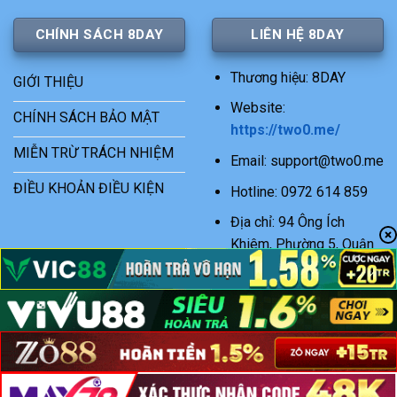
CHÍNH SÁCH 8DAY
LIÊN HỆ 8DAY
Thương hiệu: 8DAY
GIỚI THIỆU
Website:
CHÍNH SÁCH BẢO MẬT
https://two0.me/
MIỄN TRỪ TRÁCH NHIỆM
Email:
support@two0.me
ĐIỀU KHOẢN ĐIỀU KIỆN
Hotline: 0972 614 859
Địa chỉ: 94 Ông Ích
Khiêm, Phường 5, Quận
11, TP. Hồ Chí Minh, Việt
Nam
Copyright 2026 ©
Flatsome Theme