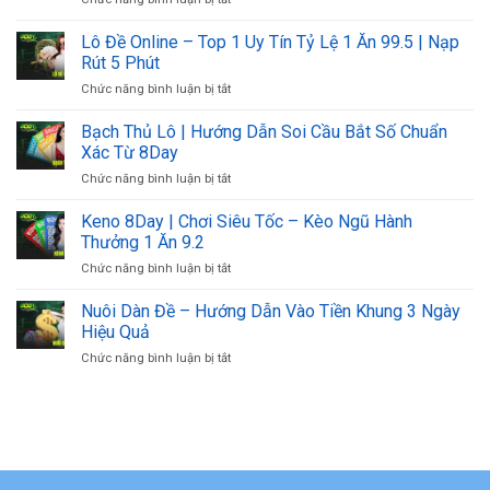
Dàn
Đề
Lô Đề Online – Top 1 Uy Tín Tỷ Lệ 1 Ăn 99.5 | Nạp
36
Rút 5 Phút
Số
Chức năng bình luận bị tắt
ở
|
Lô
Hướng
Đề
Bạch Thủ Lô | Hướng Dẫn Soi Cầu Bắt Số Chuẩn
Dẫn
Online
Soi
Xác Từ 8Day
–
Cầu
Chức năng bình luận bị tắt
ở
Top
Và
Bạch
1
Nuôi
Thủ
Keno 8Day | Chơi Siêu Tốc – Kèo Ngũ Hành
Uy
Khung
Lô
Tín
Thưởng 1 Ăn 9.2
Bất
|
Tỷ
Bại
Chức năng bình luận bị tắt
ở
Hướng
Lệ
Keno
Dẫn
1
8Day
Nuôi Dàn Đề – Hướng Dẫn Vào Tiền Khung 3 Ngày
Soi
Ăn
|
Cầu
Hiệu Quả
99.5
Chơi
Bắt
|
Chức năng bình luận bị tắt
ở
Siêu
Số
Nạp
Nuôi
Tốc
Chuẩn
Rút
Dàn
–
Xác
5
Đề
Kèo
Từ
Phút
–
Ngũ
8Day
Hướng
Hành
Dẫn
Thưởng
Vào