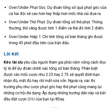
Over/Under Phạt Góc: Dự đoán tổng số quả phạt góc của
cả hai đội sẽ cao hơn hay thấp hơn mốc nhà cái đưa ra.
Over/Under Thẻ Phạt: Dự đoán tổng số thẻ phạt. Thông
thường, thẻ vàng được tính 1 điểm và thẻ đỏ tính 2 điểm.
Over/Under Hiệp 1: Chỉ tính tổng số bàn thắng ghi được
trong 45 phút đầu tiên của trận đấu.
Lời Kết
Kèo tài xỉu
yêu cầu người tham gia phải nắm vững cách đọc
tỷ lệ để dự đoán chính xác tổng số bàn thắng. Phân biệt
được các mốc cược như 2.25 hay 2.75 sẽ quyết định bạn
nhận đủ, mất đủ hay chỉ mất nửa vốn. Ngoài ra, các thị
trường phụ như cược phạt góc hay thẻ phạt cũng mang lại
những cơ hội đa dạng. Áp dụng những hướng dẫn này và bắt
đầu đặt cược O/U của bạn tại 8Day.