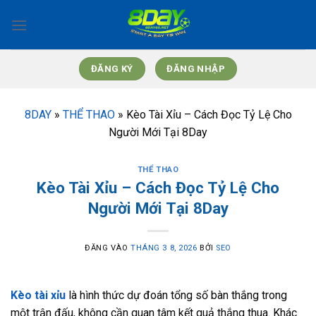
Bỏ
qua
nội
dung
ĐĂNG KÝ
ĐĂNG NHẬP
8DAY
»
THỂ THAO
»
Kèo Tài Xỉu – Cách Đọc Tỷ Lệ Cho
Người Mới Tại 8Day
THỂ THAO
Kèo Tài Xỉu – Cách Đọc Tỷ Lệ Cho
Người Mới Tại 8Day
ĐĂNG VÀO
THÁNG 3 8, 2026
BỞI
SEO
Kèo tài xỉu
là hình thức dự đoán tổng số bàn thắng trong
một trận đấu, không cần quan tâm kết quả thắng thua. Khác