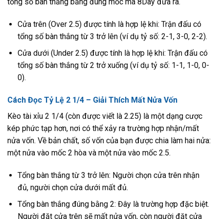
tổng số bàn thắng bằng đúng mốc mà 8Day đưa ra.
Cửa trên (Over 2.5) được tính là hợp lệ khi: Trận đấu có
tổng số bàn thắng từ 3 trở lên (ví dụ tỷ số: 2-1, 3-0, 2-2).
Cửa dưới (Under 2.5) được tính là hợp lệ khi: Trận đấu có
tổng số bàn thắng từ 2 trở xuống (ví dụ tỷ số: 1-1, 1-0, 0-
0).
Cách Đọc Tỷ Lệ 2 1/4 – Giải Thích Mất Nửa Vốn
Kèo tài xỉu 2 1/4 (còn được viết là 2.25) là một dạng cược
kép phức tạp hơn, nơi có thể xảy ra trường hợp nhận/mất
nửa vốn. Về bản chất, số vốn của bạn được chia làm hai nửa:
một nửa vào mốc 2 hòa và một nửa vào mốc 2.5.
Tổng bàn thắng từ 3 trở lên: Người chọn cửa trên nhận
đủ, người chọn cửa dưới mất đủ.
Tổng bàn thắng đúng bằng 2: Đây là trường hợp đặc biệt.
Người đặt cửa trên sẽ mất nửa vốn, còn người đặt cửa