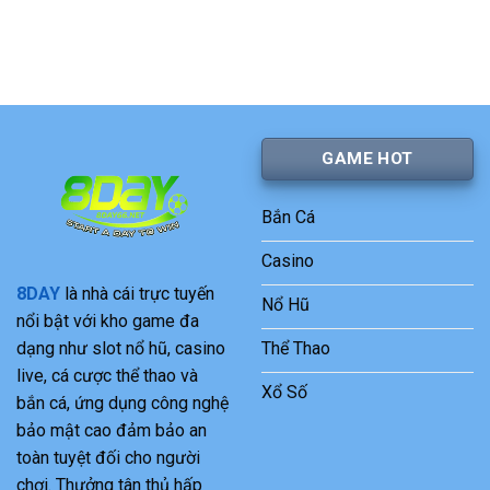
Nạp
Nuôi
Tốc
Chuẩn
Rút
Dàn
–
Xác
5
Đề
Kèo
Từ
Phút
–
Ngũ
8Day
Hướng
Hành
Dẫn
Thưởng
Vào
1
Tiền
Ăn
GAME HOT
Khung
9.2
3
Ngày
Bắn Cá
Hiệu
Quả
Casino
8DAY
là nhà cái trực tuyến
Nổ Hũ
nổi bật với kho game đa
Thể Thao
dạng như slot nổ hũ, casino
live, cá cược thể thao và
Xổ Số
bắn cá, ứng dụng công nghệ
bảo mật cao đảm bảo an
toàn tuyệt đối cho người
chơi. Thưởng tân thủ hấp