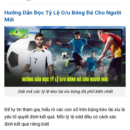
Hướng Dẫn Đọc Tỷ Lệ O/u Bóng Đá Cho Người
Mới
Giải mã các tỷ lệ kèo tài xỉu bóng đá phổ biến nhất
Để tự tin tham gia, hiểu rõ các con số trên bảng kèo tài xỉu là
yếu tố quyết định kết quả. Mỗi tỷ lệ odd đều có cách xác
định kết quả riêng biệt.