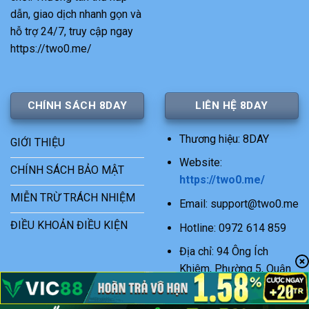
dẫn, giao dịch nhanh gọn và
hỗ trợ 24/7, truy cập ngay
https://two0.me/
CHÍNH SÁCH 8DAY
LIÊN HỆ 8DAY
Thương hiệu: 8DAY
GIỚI THIỆU
Website:
CHÍNH SÁCH BẢO MẬT
https://two0.me/
MIỄN TRỪ TRÁCH NHIỆM
Email:
support@two0.me
ĐIỀU KHOẢN ĐIỀU KIỆN
Hotline: 0972 614 859
Địa chỉ: 94 Ông Ích
Khiêm, Phường 5, Quận
11, TP. Hồ Chí Minh, Việt
Nam