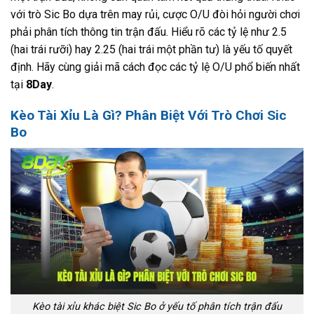
với trò Sic Bo dựa trên may rủi, cược O/U đòi hỏi người chơi
phải phân tích thông tin trận đấu. Hiểu rõ các tỷ lệ như 2.5
(hai trái rưỡi) hay 2.25 (hai trái một phần tư) là yếu tố quyết
định. Hãy cùng giải mã cách đọc các tỷ lệ O/U phổ biến nhất
tại
8Day
.
Kèo Tài Xỉu Là Gì? Phân Biệt Với Trò Chơi Sic
Bo
Kèo tài xỉu khác biệt Sic Bo ở yếu tố phân tích trận đấu